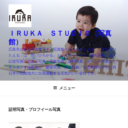
コ
ン
テ
ン
ツ
ＩＲＵＫＡ ＳＴＵＤＩＯ（写真
へ
館）
ス
広島市にある写真館です。写真館イルカスタジオは、「写真でつ
キ
たえる」は「想いひろがる」というモットーで、婚礼写真、成人
ッ
記念写真、七五三写真、家族写真、証明写真、イベント写真など
プ
をスタジオ撮影及び、建築写真、商業写真、を広島県を中心に西
日本や四国地方に出張撮影する元気のいい会社です。
メニュー
証明写真・プロフイール写真